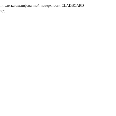
кам и слегка ошлифованной поверхности CLADBOARD
вид.
в