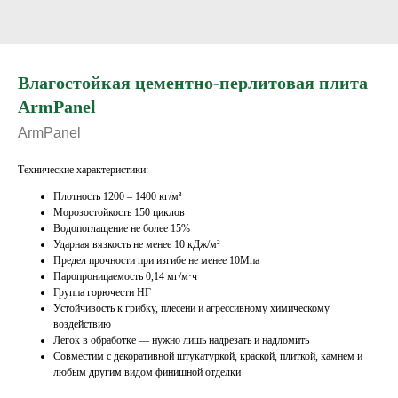
Влагостойкая цементно-перлитовая плита
ArmPanel
ArmPanel
Технические характеристики:
Плотность 1200 – 1400 кг/м³
Морозостойкость 150 циклов
Водопоглащение не более 15%
Ударная вязкость не менее 10 кДж/м²
Предел прочности при изгибе не менее 10Мпа
Паропроницаемость 0,14 мг/м·ч
Группа горючести НГ
Устойчивость к грибку, плесени и агрессивному химическому
воздействию
Легок в обработке — нужно лишь надрезать и надломить
Совместим с декоративной штукатуркой, краской, плиткой, камнем и
любым другим видом финишной отделки