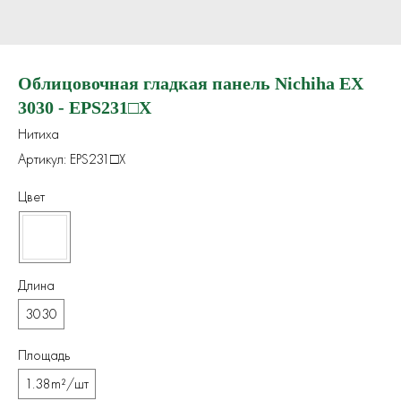
Облицовочная гладкая панель Nichiha EX
3030 - EPS231□X
Нитиха
Артикул:
EPS231□X
Цвет
Длина
3030
Площадь
1.38m²/шт