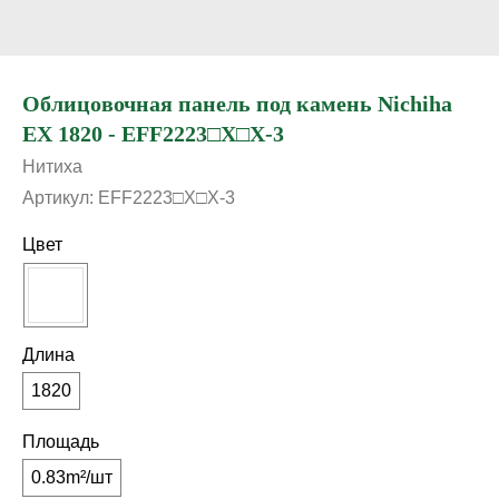
Облицовочная панель под камень Nichiha
EX 1820 - EFF2223□X□X-3
Нитиха
Артикул:
EFF2223□X□X-3
Цвет
Длина
1820
Площадь
0.83m²/шт