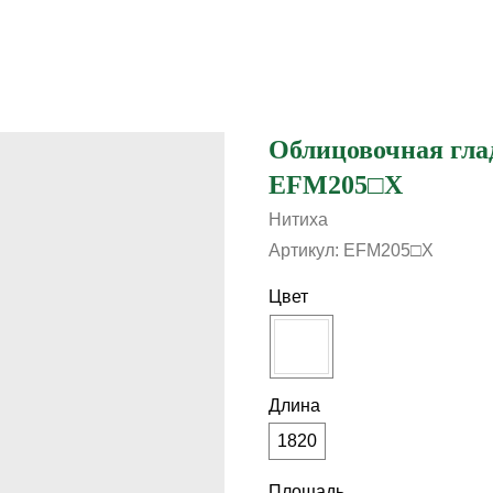
Облицовочная глад
EFM205□X
Нитиха
Артикул:
EFM205□X
Цвет
Длина
1820
Площадь