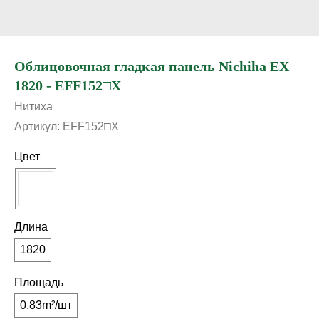
Облицовочная гладкая панель Nichiha EX
1820 - EFF152□X
Нитиха
Артикул:
EFF152□X
Цвет
Длина
1820
Площадь
0.83m²/шт