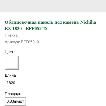
Облицовочная панель под камень Nichiha
EX 1820 - EFF052□X
Нитиха
Артикул:
EFF052□X
Цвет
Длина
1820
Площадь
0.83m²/шт