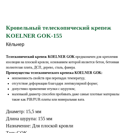
Кровельный телескопический крепеж
KOELNER GOK-155
Кёльнер
Телескопический крепеж KOELNER GOK
предназначен для крепления
изоляции на плоской кровли, основанием которой является бетон, бетонная
полнотелая плита, ДСП, дерево, сталь, фанера.
Преимущества телескопического крепежа KOELNER GOK:
неизменность свойств при перепадах температур;
отсутствие деформации благодаря лентикулярной форме;
допустимо применение втулки с шурупом;
маленький диаметр способен пробивать даже самые плотные материалы
такие как PIR/PUR-плиты или минеральная вата.
Диаметр: 15,5 мм
Длина шурупа: 155 мм
Назначение: Для плоской кровли
Тип: GOK