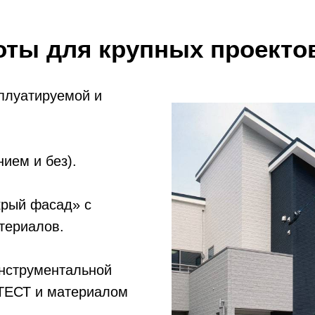
ты для крупных проекто
сплуатируемой и
ием и без).
крый фасад» с
териалов.
инструментальной
ТЕСТ и материалом