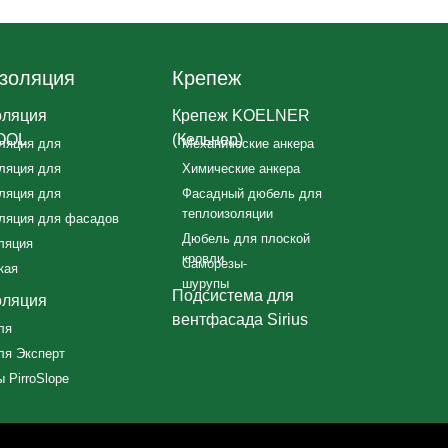
золяция
Крепеж
оляция
Крепеж KOELNER
OOL
(Кельнер)
ляция для
Механические анкера
ляция для
Химические анкера
ляция для
Фасадный дюбель для
теплоизоляции
ляция для фасадов
Дюбель для плоской
ляция
кровли
Саморезы-
кая
шурупы
Подсистема для
оляция
вентфасада Sirius
ля
ля Эксперт
 PirroSlope