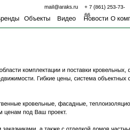
mail@araks.ru
+ 7 (861) 253-73-
66
Бренды
Объекты
Видео
Новости
О ком
области комплектации и поставки кровельных,
движимости. Гибкие цены, система объектных с
ственные кровельные, фасадные, теплоизоляци
м ценам под Ваш проект.
заказчиками, а также с отделкой домов частны