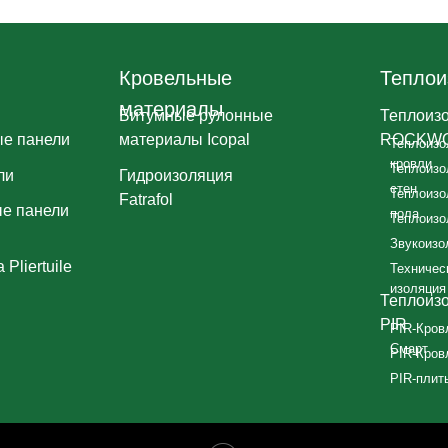
Кровельные
Теплои
материалы
Битумные рулонные
Теплоиз
е панели
материалы Icopal
ROCKW
Теплоизо
кровли
Теплоизо
ли
Гидроизоляция
стен
Теплоизо
Fatrafol
е панели
пола
Теплоизо
Звукоизо
Pliertuile
Техничес
изоляция
Теплоиз
PIR
PIR-Кров
Смарт
PIR-Кров
PIR-плиты