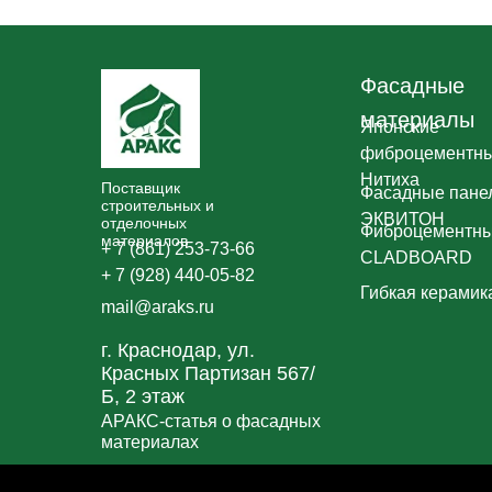
Фасадные
материалы
Японские
фиброцементны
Нитиха
Поставщик
Фасадные пане
строительных и
ЭКВИТОН
отделочных
Фиброцементны
материалов
+ 7 (861) 253-73-66
CLADBOARD
+ 7 (928) 440-05-82
Гибкая керамика 
mail@araks.ru
г. Краснодар, ул.
Красных Партизан 567/
Б, 2 этаж
АРАКС-статья о фасадных
материалах