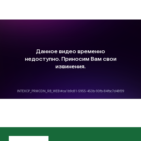
Поставщик строительных и отделочных материалов
+ 7 (861) 253-73-66
+ 7 (928) 440-05-82
mail@araks.ru
г. Краснодар, ул. Красных Партизан 567/Б, 2 этаж
АРАКС-статья о фасадных материалах
Фасадные материалы
Японские фиброцементные панели Нитиха
Фиброцементные панели CLADBOARD
Фасадные панели ЭКВИТОН
Гибкая керамика Pliertuile
Гидроизоляция