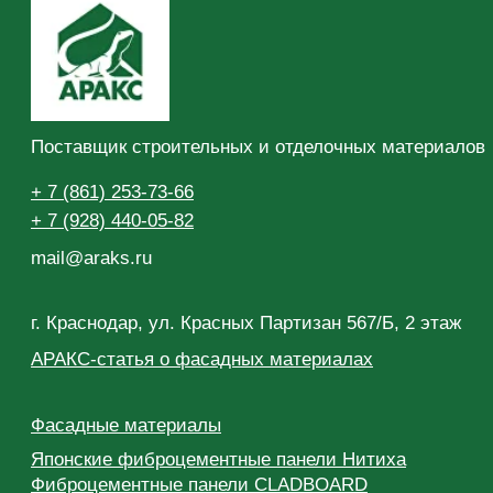
Гидроизоляция Fatrafol
Кровельные материалы
Битумные рулонные материалы Icopal
Теплоизоляция
Теплоизоляция ROCKWOOL
Теплоизоляция для кровли
Теплоизоляция для стен
Теплоизоляция для пола
Теплоизоляция для фасадов
Звукоизоляция
Техническая изоляция
Теплоизоляция PIR
PIR-Кровля Смарт
PIR-Кровля Эксперт
PIR-плиты PirroSlope
Крепеж
Крепеж KOELNER (Кельнер)
Механические анкера
Химические анкера
Фасадный дюбель для теплоизоляции
Дюбель для плоской кровли
Саморезы-шурупы