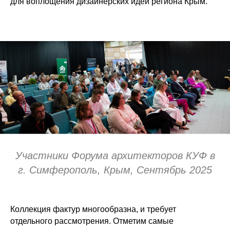
для воплощения дизайнерских идей региона Крым.
Крепеж
Крепеж KOELNER (Кельнер)
Механические анкера
Химические анкера
Фасадный дюбель для теплоизоляции
Дюбель для плоской кровли
Саморезы-шурупы
Подсистема для вентфасада Sirius
Участники Форума архитекторов КУФ в
г. Симферополь, Крым, Сентябрь 2025
Коллекция фактур многообразна, и требует
отдельного рассмотрения. Отметим самые