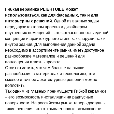
Фасадные материалы
Гибкая керамика PLIERTUILE может
Японские фиброцементные панели Нитиха
использоваться, как для фасадных, так и для
Фиброцементные панели CLADBOARD
интерьерных решений
. Одной из важных задач
Фасадные панели ЭКВИТОН
перед архитектором проекта и дизайнером
Гибкая керамика Pliertuile
внутренних помещений – это согласованность единой
Гидроизоляция
концепции и архитектурного стиля как снаружи, так и
Гидроизоляция Fatrafol
внутри здания. Для выполнения данной задачи
Кровельные материалы
необходимо в ассортименте рынка иметь доступное
Битумные рулонные материалы Icopal
разнообразие материалов и решений для
Теплоизоляция
воплощения в жизнь проекта.
Теплоизоляция ROCKWOOL
Стоит отметить, что чем больше на рынке
Теплоизоляция для кровли
разнообразия в материалах и технологиях, тем
Теплоизоляция для стен
Теплоизоляция для пола
смелее и точнее архитектурные решения можно
Теплоизоляция для фасадов
воплотить.
Звукоизоляция
Так одним из главных преимуществ Гибкой керамики
Техническая изоляция
– его возможность инсталляции на радиусные
Теплоизоляция PIR
поверхности. На российском рынке теперь доступны
PIR-Кровля Смарт
PIR-Кровля Эксперт
такие решения, что открывает новые возможности
PIR-плиты PirroSlope