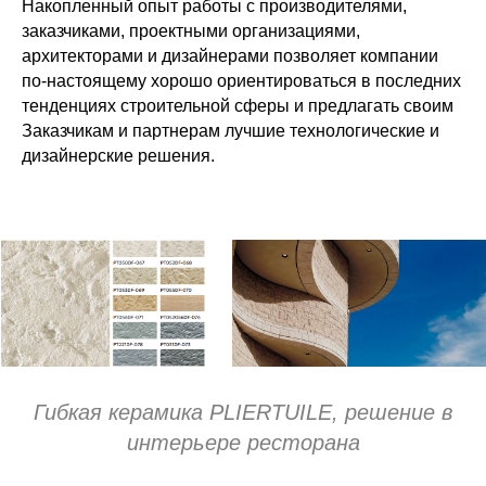
Накопленный опыт работы с производителями,
заказчиками, проектными организациями,
архитекторами и дизайнерами позволяет компании
по-настоящему хорошо ориентироваться в последних
тенденциях строительной сферы и предлагать своим
Заказчикам и партнерам лучшие технологические и
дизайнерские решения.
Поставщик строительных и отделочных материалов
+ 7 (861) 253-73-66
+ 7 (928) 440-05-82
mail@araks.ru
Гибкая керамика PLIERTUILE, решение в
интерьере ресторана
г. Краснодар, ул. Красных Партизан 567/Б, 2 этаж
АРАКС-статья о фасадных материалах