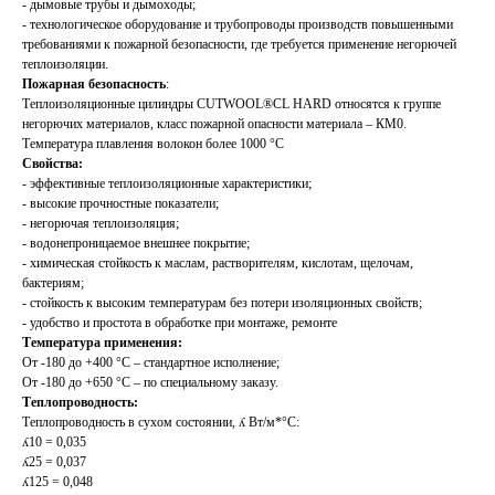
- дымовые трубы и дымоходы;
- технологическое оборудование и трубопроводы производств повышенными
требованиями к пожарной безопасности, где требуется применение негорючей
теплоизоляции.
Пожарная безопасность
:
Теплоизоляционные цилиндры CUTWOOL®CL HARD относятся к группе
негорючих материалов, класс пожарной опасности материала – КМ0.
Температура плавления волокон более 1000 °С
Свойства:
- эффективные теплоизоляционные характеристики;
- высокие прочностные показатели;
- негорючая теплоизоляция;
- водонепроницаемое внешнее покрытие;
- химическая стойкость к маслам, растворителям, кислотам, щелочам,
бактериям;
- стойкость к высоким температурам без потери изоляционных свойств;
- удобство и простота в обработке при монтаже, ремонте
Температура применения:
От -180 до +400 °С – стандартное исполнение;
От -180 до +650 °С – по специальному заказу.
Теплопроводность:
Теплопроводность в сухом состоянии, ʎ Вт/м*°С:
ʎ10 = 0,035
ʎ25 = 0,037
ʎ125 = 0,048