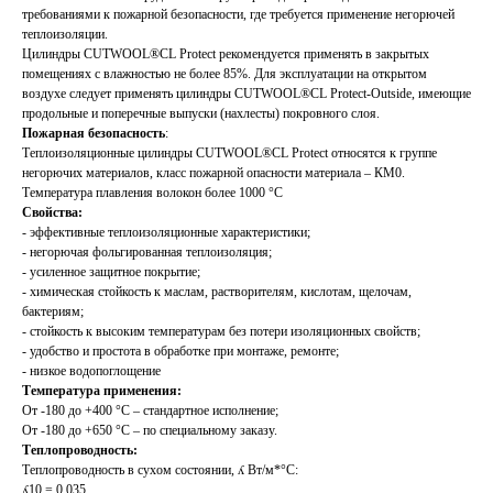
требованиями к пожарной безопасности, где требуется применение негорючей
теплоизоляции.
Цилиндры CUTWOOL®CL Protect рекомендуется применять в закрытых
помещениях с влажностью не более 85%. Для эксплуатации на открытом
воздухе следует применять цилиндры CUTWOOL®CL Protect-Outside, имеющие
продольные и поперечные выпуски (нахлесты) покровного слоя.
Пожарная безопасность
:
Теплоизоляционные цилиндры CUTWOOL®CL Protect относятся к группе
негорючих материалов, класс пожарной опасности материала – КМ0.
Температура плавления волокон более 1000 °С
Свойства:
- эффективные теплоизоляционные характеристики;
- негорючая фольгированная теплоизоляция;
- усиленное защитное покрытие;
- химическая стойкость к маслам, растворителям, кислотам, щелочам,
бактериям;
- стойкость к высоким температурам без потери изоляционных свойств;
- удобство и простота в обработке при монтаже, ремонте;
- низкое водопоглощение
Температура применения:
От -180 до +400 °С – стандартное исполнение;
От -180 до +650 °С – по специальному заказу.
Теплопроводность:
Теплопроводность в сухом состоянии, ʎ Вт/м*°С:
ʎ10 = 0,035